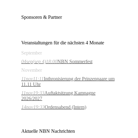
Sponsoren & Partner
Veranstaltungen für die nächsten 4 Monate
September
04
sep
(sep 4)
18:00
NBN Sommerfest
November
11
nov
11:11
Inthronisierung der Prinzenpaare um
11.11 Uhr
11
nov
19:33
Auftaktsitzung Kampagne
2026/2027
14
nov
19:33
Ordensabend (Intern)
Aktuelle NBN Nachrichten