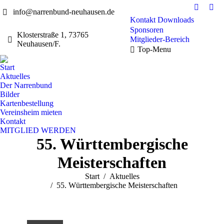
info@narrenbund-neuhausen.de
Faceboo
Ins
Kontakt
Downloads
page
pag
Sponsoren
opens
ope
Klosterstraße 1, 73765
Mitglieder-Bereich
Neuhausen/F.
in
in
Top-Menu
new
ne
window
win
Start
Aktuelles
Der Narrenbund
Bilder
Kartenbestellung
Vereinsheim mieten
Kontakt
MITGLIED WERDEN
55. Württembergische
Meisterschaften
Sie befinden sich hier:
Start
Aktuelles
55. Württembergische Meisterschaften