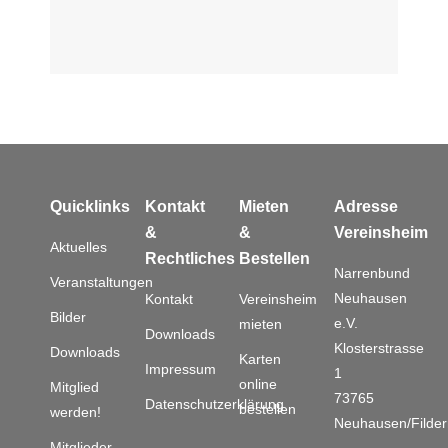
Quicklinks
Kontakt
Mieten
Adresse
&
&
Vereinsheim
Aktuelles
Rechtliches
Bestellen
Narrenbund
Veranstaltungen
Neuhausen
Kontakt
Vereinsheim
Bilder
e.V.
mieten
Downloads
Klosterstrasse
Downloads
Karten
Impressum
1
online
Mitglied
73765
Datenschutzerklärung
bestellen
werden!
Neuhausen/Filder
Mitglieder