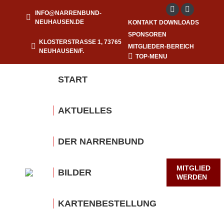
INFO@NARRENBUND-
Facebook
Instagram
NEUHAUSEN.DE
KONTAKT
DOWNLOADS
page
page
SPONSOREN
opens
opens
KLOSTERSTRASSE 1, 73765 N
MITGLIEDER-BEREICH
EUHAUSEN/F.
in
in
TOP-MENU
new
new
START
window
window
AKTUELLES
DER NARRENBUND
MITGLIED
BILDER
WERDEN
KARTENBESTELLUNG