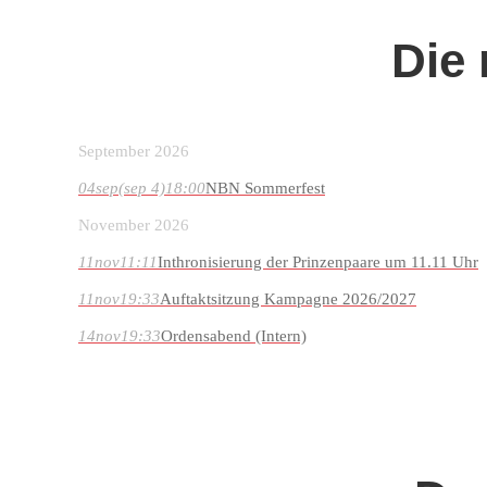
Die
September 2026
04
sep
(sep 4)
18:00
NBN Sommerfest
November 2026
11
nov
11:11
Inthronisierung der Prinzenpaare um 11.11 Uhr
11
nov
19:33
Auftaktsitzung Kampagne 2026/2027
14
nov
19:33
Ordensabend (Intern)