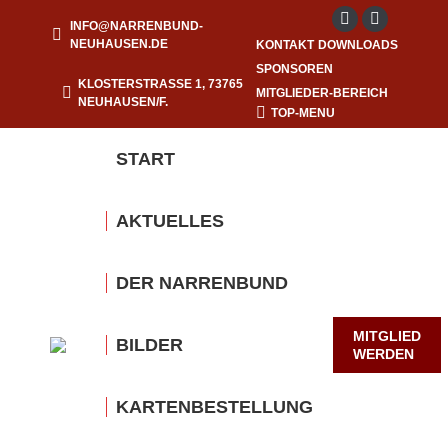
INFO@NARRENBUND-
Facebook
Instagram
NEUHAUSEN.DE
KONTAKT
DOWNLOADS
page
page
SPONSOREN
opens
opens
KLOSTERSTRASSE 1, 73765 N
MITGLIEDER-BEREICH
EUHAUSEN/F.
in
in
TOP-MENU
new
new
START
window
window
AKTUELLES
DER NARRENBUND
MITGLIED
BILDER
WERDEN
KARTENBESTELLUNG