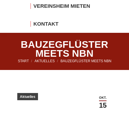
VEREINSHEIM MIETEN
KONTAKT
BAUZEGFLÜSTER
MEETS NBN
Sie befinden sich hier:
START
AKTUELLES
BAUZEGFLÜSTER MEETS NBN
Aktuelles
OKT.
15