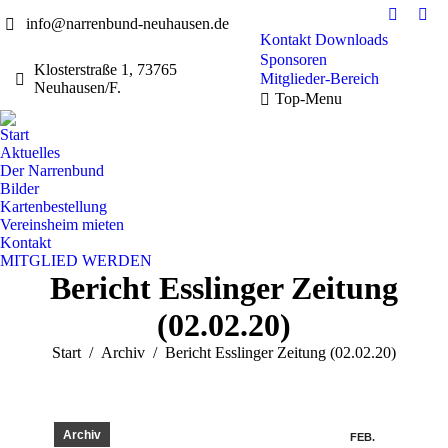
info@narrenbund-neuhausen.de
Faceboo
Ins
Kontakt
Downloads
page
pag
Sponsoren
opens
ope
Klosterstraße 1, 73765
Mitglieder-Bereich
Neuhausen/F.
in
in
Top-Menu
new
ne
window
win
Start
Aktuelles
Der Narrenbund
Bilder
Kartenbestellung
Vereinsheim mieten
Kontakt
MITGLIED WERDEN
Bericht Esslinger Zeitung
(02.02.20)
Sie befinden sich hier:
Start
Archiv
Bericht Esslinger Zeitung (02.02.20)
Archiv
FEB.