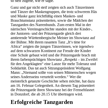
so steif zugehe, wie er sagte.
Ganz und gar nicht steif zeigten sich auch Tänzerinnen
und Tänzer der Maskengruppen, die trotz schwerem Häs
und Maske ganz leichtfüßig einen Masken- und
Brauchtumstanz präsentierten, sowie die Mädchen der
Tanzgarden des Narrenbunds. Zum ersten Mal in der
närrischen Vereinsgeschichte standen mit der Kinder-,
der Junioren- und der Prinzengarde gleich drei
amtierende Württembergische Meister im Showtanz auf
der Bühne. Mit ihrem rasanten Tanz „It‘s time for
Africa“ zeigten die jungen Tänzerinnen, wie irgendwo
auf dem schwarzen Kontinent zur Freude der Kinder
eine Schule gebaut wird und die Prinzengarde brach mit
ihrem farbenprächtigen Showtanz „Respekt – im Zweifel
für den Angeklagten“ eine Lanze für mehr Toleranz und
Solidarität. Das tat auch Sitzungspräsident Wolfgang
Mann: „Niemand sollte von seinen Mitmenschen wegen
seines Andersseins verurteilt werden.“ Wer die
meisterlich getanzte Geschichte sehen möchte, hat dazu
am 16. Februar Gelegenheit. An diesem Tag präsentiert
die Prinzengarde ihren Showtanz bei der Fernsehfasnet
in Donzdorf, die ab 20.15 Uhr übertragen wird.
Erfolgreiche Tanzgarden