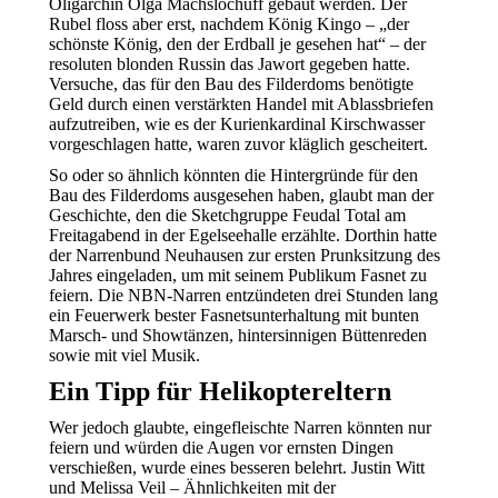
Oligarchin Olga Machslochuff gebaut werden. Der
Rubel floss aber erst, nachdem König Kingo – „der
schönste König, den der Erdball je gesehen hat“ – der
resoluten blonden Russin das Jawort gegeben hatte.
Versuche, das für den Bau des Filderdoms benötigte
Geld durch einen verstärkten Handel mit Ablassbriefen
aufzutreiben, wie es der Kurienkardinal Kirschwasser
vorgeschlagen hatte, waren zuvor kläglich gescheitert.
So oder so ähnlich könnten die Hintergründe für den
Bau des Filderdoms ausgesehen haben, glaubt man der
Geschichte, den die Sketchgruppe Feudal Total am
Freitagabend in der Egelseehalle erzählte. Dorthin hatte
der Narrenbund Neuhausen zur ersten Prunksitzung des
Jahres eingeladen, um mit seinem Publikum Fasnet zu
feiern. Die NBN-Narren entzündeten drei Stunden lang
ein Feuerwerk bester Fasnetsunterhaltung mit bunten
Marsch- und Showtänzen, hintersinnigen Büttenreden
sowie mit viel Musik.
Ein Tipp für Helikoptereltern
Wer jedoch glaubte, eingefleischte Narren könnten nur
feiern und würden die Augen vor ernsten Dingen
verschießen, wurde eines besseren belehrt. Justin Witt
und Melissa Veil – Ähnlichkeiten mit der