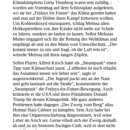
Klimakämpferin Greta Thunberg waren rein zufällig –
wurden am Vormittag auf dem Schlossplatz aufgelesen,
wo sie bei „Fridays for Future“ das Klima gerettet hatten
und nun auf der Bühne ihren Kampf fortsetzen wollten.
Um Kohlendioxyd einzusparen, schlug Melissa allen
Helikoptereltern vor, ihre Kinder nicht mehr zur Schule
zu fahren, sondern sie laufen zu lassen. Selbst Melissas
Mutter engagiert sich für die Rettung des Weltklimas und
empfängt ab und zu den Mann vom Umweltschutz. „Der
kommt immer zu uns und fragt, ob die Luft rein ist“,
witzelte Melissa mit ihren langen Zöpfen.
Selbst Pfarrer Alfred Kirsch hatte als „Steampunk“ einen
Tipp zum Klimaschutz parat. „Luftholen ist noch erlaubt,
das Ausatmen lassen wir lieber sein“, sagte er
augenzwinkernd. „Die Jugend packt uns an der Nase
und geht lautstark auf die Straße“, kommentierte der
„Steampunk“ die Fridays-for-Future-Bewegung. Auch
kritisierte er die USA und ihren Präsidenten Donald
Trump für dessen Klimapolitik. Mit ganz anderen
Problemen hatte dagegen „Der Zwerg vom Berg“ alias
Helmut Hazi Gärtner zu kämpfen. Sein Arzt habe bei
ihm eine Organverschiebung diagnostiziert, weil seine
Leber im Arsch sei. Gerne erholt sich der Zwerg deshalb
ab und zu im Senioren-Swinger-Club, weil es dort nicht