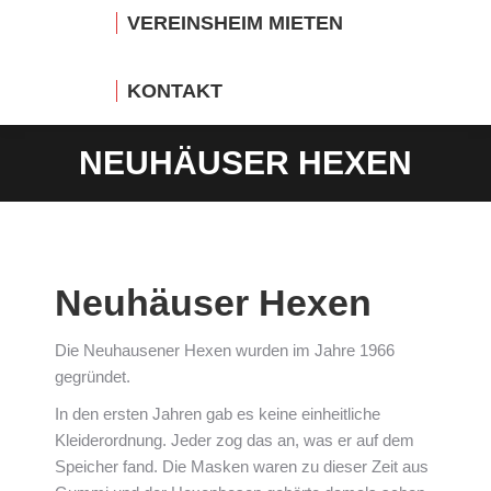
VEREINSHEIM MIETEN
KONTAKT
NEUHÄUSER HEXEN
Sie befinden sich hier:
Neuhäuser Hexen
Die Neuhausener Hexen wurden im Jahre 1966
gegründet.
In den ersten Jahren gab es keine einheitliche
Kleiderordnung. Jeder zog das an, was er auf dem
Speicher fand. Die Masken waren zu dieser Zeit aus