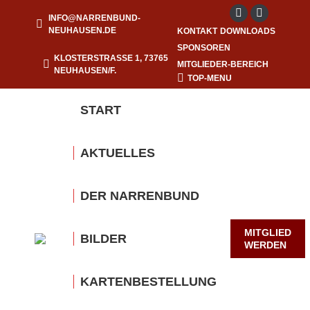
INFO@NARRENBUND-
Facebook
Instagram
NEUHAUSEN.DE
KONTAKT
DOWNLOADS
page
page
SPONSOREN
opens
opens
KLOSTERSTRASSE 1, 73765 N
MITGLIEDER-BEREICH
EUHAUSEN/F.
in
in
TOP-MENU
new
new
START
window
window
AKTUELLES
DER NARRENBUND
MITGLIED
BILDER
WERDEN
KARTENBESTELLUNG