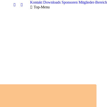
Kontakt
Downloads
Sponsoren
Mitglieder-Bereich
Facebook
Instagram
Top-Menu
page
page
opens
opens
in
in
new
new
window
window