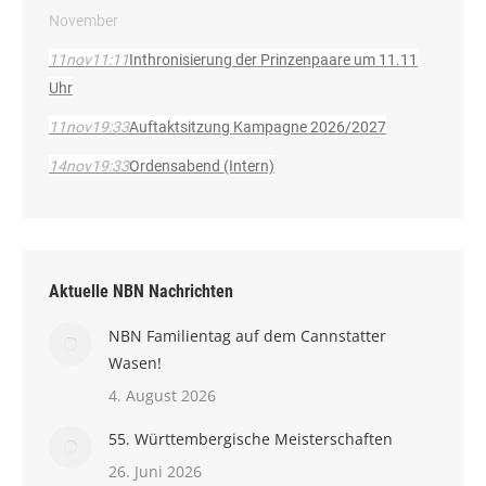
November
11
nov
11:11
Inthronisierung der Prinzenpaare um 11.11
Uhr
11
nov
19:33
Auftaktsitzung Kampagne 2026/2027
14
nov
19:33
Ordensabend (Intern)
Aktuelle NBN Nachrichten
NBN Familientag auf dem Cannstatter
Wasen!
4. August 2026
55. Württembergische Meisterschaften
26. Juni 2026