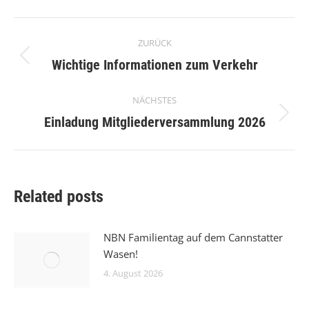
Kommentarnavigation
ZURÜCK
Vorheriger
Wichtige Informationen zum Verkehr
Beitrag:
NÄCHSTES
Nächster
Einladung Mitgliederversammlung 2026
Beitrag:
Related posts
NBN Familientag auf dem Cannstatter
Wasen!
4. August 2026